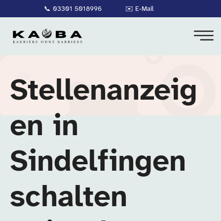
📞
03301 5018996
✉️
E-Mail
Stellenanzeig
en in
Sindelfingen
schalten