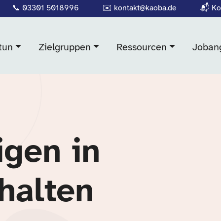
📞
03301 5018996
✉️
kontakt@kaoba.de
📬
Ko
tun
Zielgruppen
Ressourcen
Joban
igen in
halten