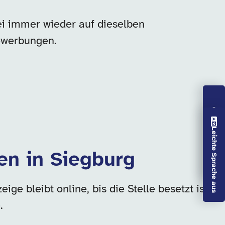
ei immer wieder auf dieselben
ewerbungen.
Vorlesen aus
Leichte Sprache aus
en in Siegburg
e bleibt online, bis die Stelle besetzt ist
.