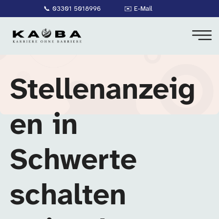
📞
03301 5018996
✉️
E-Mail
Stellenanzeig
en in
Schwerte
schalten