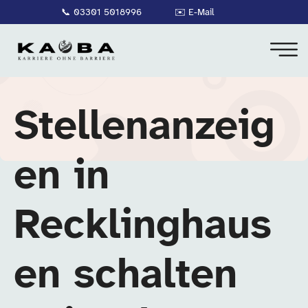
📞
03301 5018996
✉️
E-Mail
Stellenanzeig
en in
Recklinghaus
en schalten