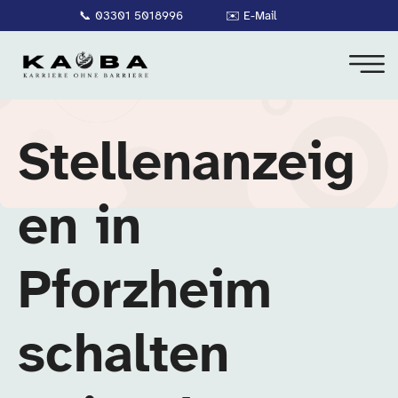
📞
03301 5018996
✉️
E-Mail
Stellenanzeig
en in
Pforzheim
schalten