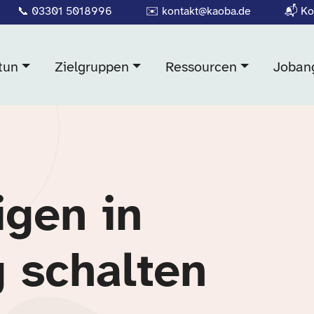
📞
03301 5018996
✉️
kontakt@kaoba.de
📬
Ko
tun
Zielgruppen
Ressourcen
Joban
igen in
 schalten