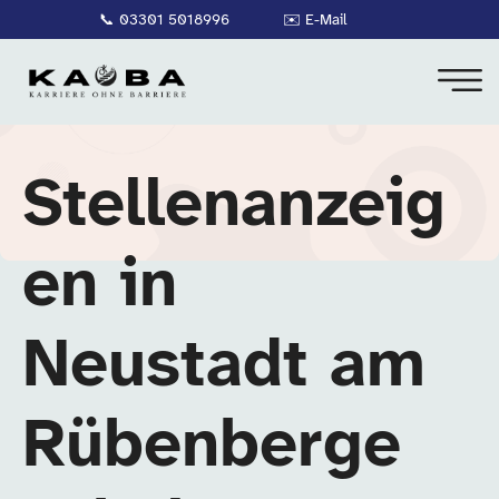
📞
03301 5018996
✉️
E-Mail
Stellenanzeig
en in
Neustadt am
Rübenberge