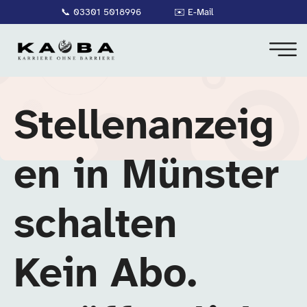
📞
03301 5018996
✉️
E-Mail
Stellenanzeig
en in Münster
schalten
Kein Abo.