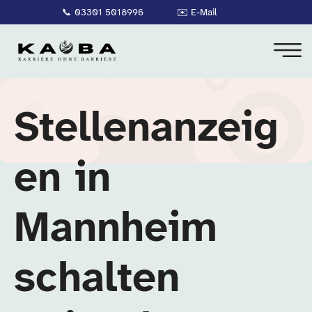
📞
03301 5018996
✉️
E-Mail
Stellenanzeig
en in
Mannheim
schalten