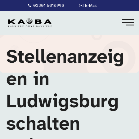
📞
03301 5018996
✉️
E-Mail
Stellenanzeig
en in
Ludwigsburg
schalten