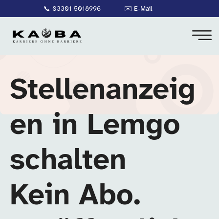
📞
03301 5018996
✉️
E-Mail
Stellenanzeig
en in Lemgo
schalten
Kein Abo.