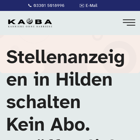
📞
03301 5018996
✉️
E-Mail
Stellenanzeig
en in Hilden
schalten
Kein Abo.