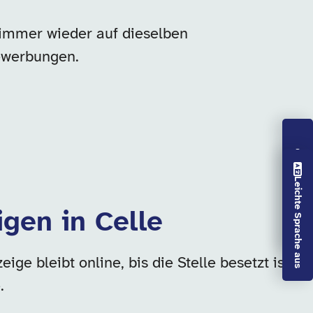
 immer wieder auf dieselben
ewerbungen.
Vorlesen aus
Leichte Sprache aus
igen in Celle
e bleibt online, bis die Stelle besetzt ist
.