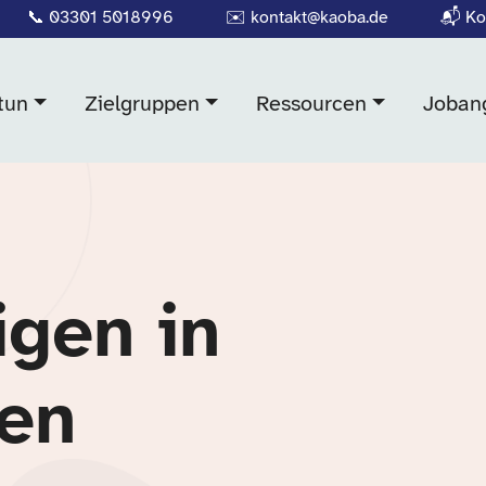
📞
03301 5018996
✉️
kontakt@kaoba.de
📬
Ko
tun
Zielgruppen
Ressourcen
Joban
igen in
ten