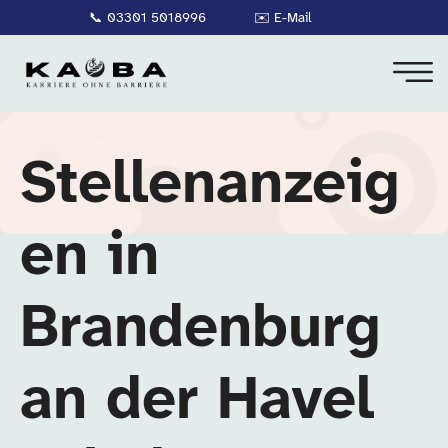
📞
03301 5018996
✉️
E-Mail
Stellenanzeig
en in
Brandenburg
an der Havel