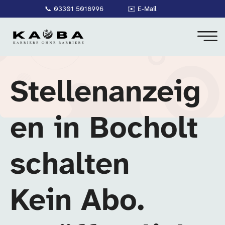
📞
03301 5018996
✉️
E-Mail
Stellenanzeig
en in Bocholt
schalten
Kein Abo.