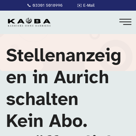
📞
03301 5018996
✉️
E-Mail
Stellenanzeig
en in Aurich
schalten
Kein Abo.