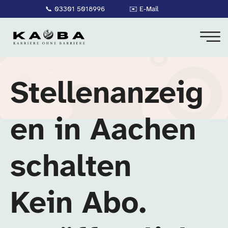
📞
03301 5018996
✉️
E-Mail
Stellenanzeig
en in Aachen
schalten
Kein Abo.