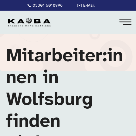
📞
03301 5018996
✉️
E-Mail
Mitarbeiter:in
nen in
Wolfsburg
finden