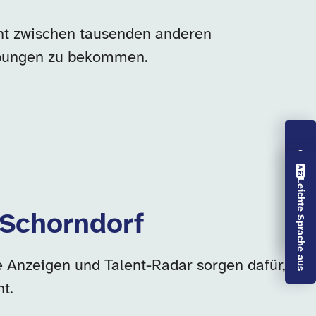
geht zwischen tausenden anderen
erbungen zu bekommen.
Vorlesen aus
Leichte Sprache aus
 Schorndorf
e Anzeigen und Talent-Radar sorgen dafür,
t.