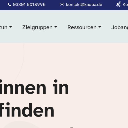
📞
03301 5018996
✉️
kontakt@kaoba.de
📬
Ko
tun
Zielgruppen
Ressourcen
Joban
innen in
finden