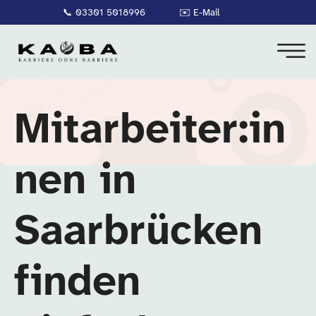
📞
03301 5018996
✉️
E-Mail
Mitarbeiter:in
nen in
Saarbrücken
finden