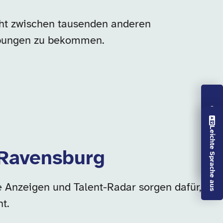
geht zwischen tausenden anderen
erbungen zu bekommen.
Vorlesen aus
Leichte Sprache aus
 Ravensburg
e Anzeigen und Talent-Radar sorgen dafür,
t.