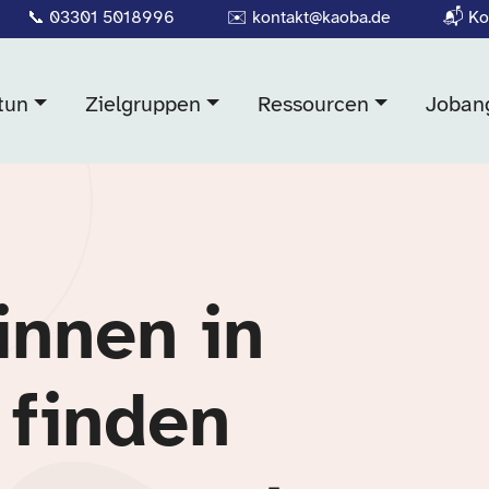
📞
03301 5018996
✉️
kontakt@kaoba.de
📬
Ko
tun
Zielgruppen
Ressourcen
Joban
innen in
 finden