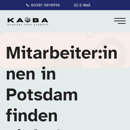
📞
03301 5018996
✉️
E-Mail
Mitarbeiter:in
nen in
Potsdam
finden