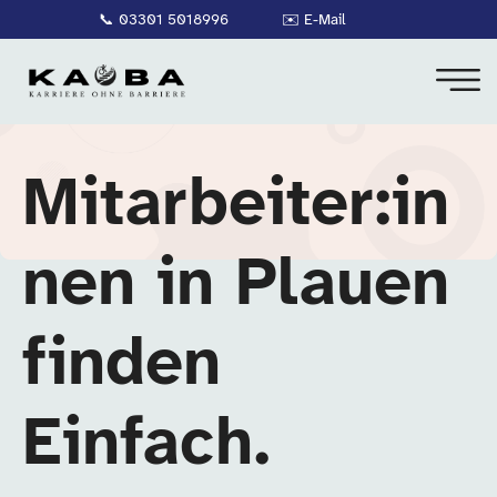
📞
03301 5018996
✉️
E-Mail
Mitarbeiter:in
nen in Plauen
finden
Einfach.