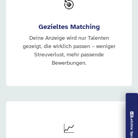
🎯
Gezieltes Matching
Deine Anzeige wird nur Talenten
gezeigt, die wirklich passen – weniger
Streuverlust, mehr passende
Bewerbungen.
Vorlesen aus
Leichte Sprache aus
📈