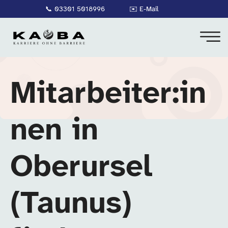
📞
03301 5018996
✉️
E-Mail
Mitarbeiter:in
nen in
Oberursel
(Taunus)