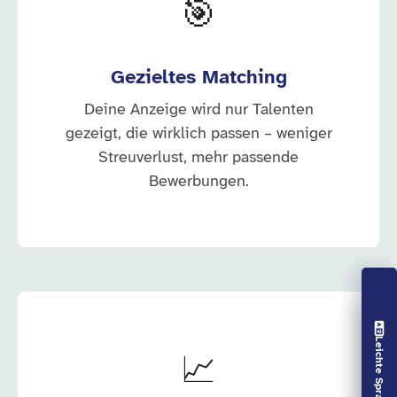
🎯
Gezieltes Matching
Deine Anzeige wird nur Talenten
gezeigt, die wirklich passen – weniger
Streuverlust, mehr passende
Bewerbungen.
Vorlesen aus
Leichte Sprache aus
📈