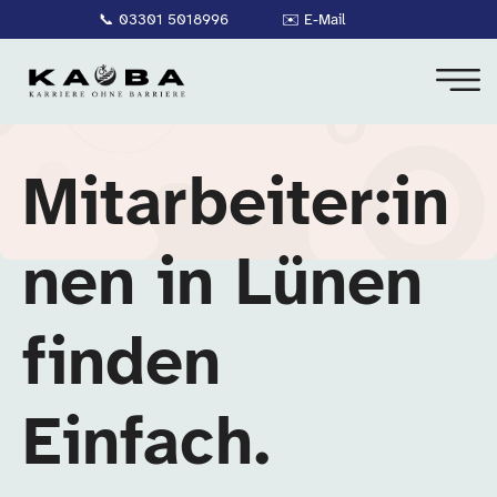
📞
03301 5018996
✉️
E-Mail
Mitarbeiter:in
nen in Lünen
finden
Einfach.