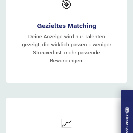
🎯
Gezieltes Matching
Deine Anzeige wird nur Talenten
gezeigt, die wirklich passen – weniger
Streuverlust, mehr passende
Bewerbungen.
Vorlesen aus
Leichte Sprache aus
📈