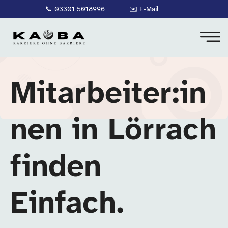
📞
03301 5018996
✉️
E-Mail
Mitarbeiter:in
nen in Lörrach
finden
Einfach.