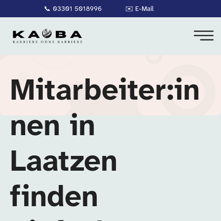
📞
03301 5018996
✉️
E-Mail
Mitarbeiter:in
nen in
Laatzen
finden