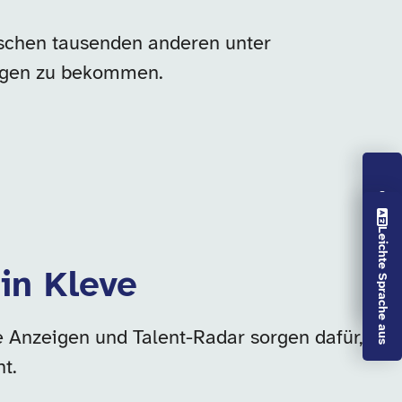
wischen tausenden anderen unter
ungen zu bekommen.
Vorlesen aus
Leichte Sprache aus
 in Kleve
e Anzeigen und Talent-Radar sorgen dafür,
t.