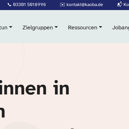
📞
03301 5018996
✉️
kontakt@kaoba.de
📬
Ko
tun
Zielgruppen
Ressourcen
Joban
innen in
n