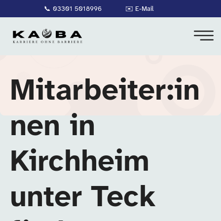
📞
03301 5018996
✉️
E-Mail
Mitarbeiter:in
nen in
Kirchheim
unter Teck