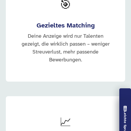
🎯
Gezieltes Matching
Deine Anzeige wird nur Talenten
gezeigt, die wirklich passen – weniger
Streuverlust, mehr passende
Bewerbungen.
Vorlesen aus
Leichte Sprache aus
📈