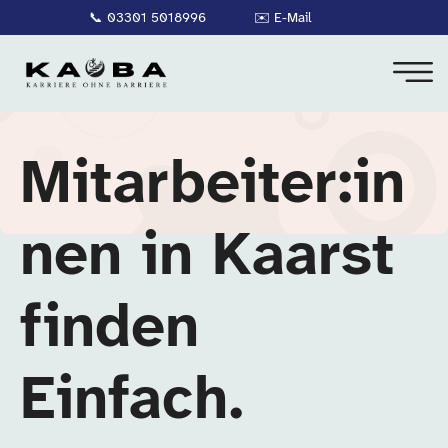
📞
03301 5018996
✉️
E-Mail
Mitarbeiter:in
nen in Kaarst
finden
Einfach.