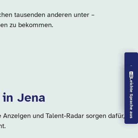
ischen tausenden anderen unter –
ngen zu bekommen.
Vorlesen aus
Leichte Sprache aus
 in Jena
e Anzeigen und Talent-Radar sorgen dafür,
t.