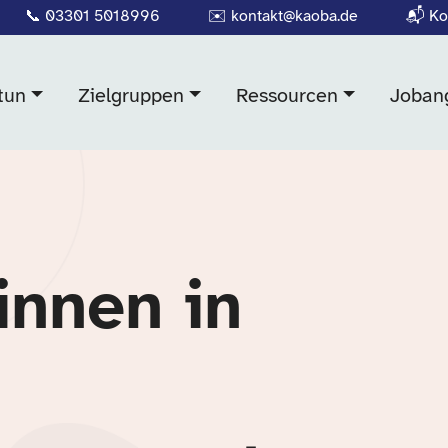
📞
03301 5018996
✉️
kontakt@kaoba.de
📬
Ko
tun
Zielgruppen
Ressourcen
Joban
innen in