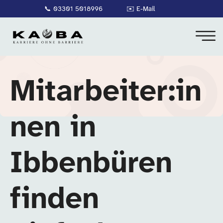
📞
03301 5018996
✉️
E-Mail
Mitarbeiter:in
nen in
Ibbenbüren
finden