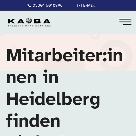
📞
03301 5018996
✉️
E-Mail
Mitarbeiter:in
nen in
Heidelberg
finden