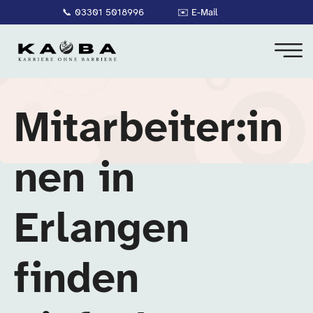
📞
03301 5018996
✉️
E-Mail
Mitarbeiter:in
nen in
Erlangen
finden