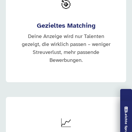
🎯
Gezieltes Matching
Deine Anzeige wird nur Talenten
gezeigt, die wirklich passen – weniger
Streuverlust, mehr passende
Bewerbungen.
Vorlesen aus
Leichte Sprache aus
📈