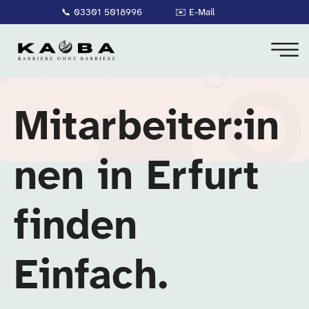
📞
03301 5018996
✉️
E-Mail
Mitarbeiter:in
nen in Erfurt
finden
Einfach.