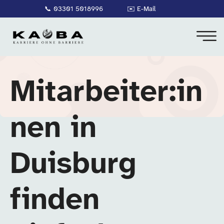
📞
03301 5018996
✉️
E-Mail
Mitarbeiter:in
nen in
Duisburg
finden