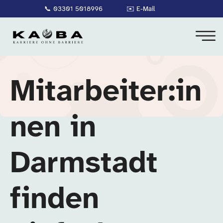
📞
03301 5018996
✉️
E-Mail
Mitarbeiter:in
nen in
Darmstadt
finden