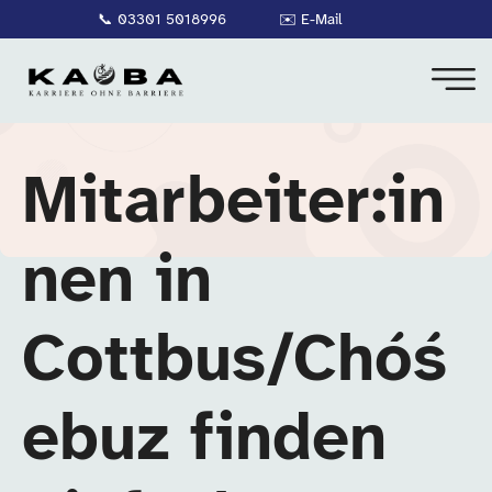
📞
03301 5018996
✉️
E-Mail
Mitarbeiter:in
nen in
Cottbus/Chóś
ebuz finden