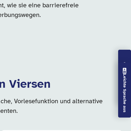
, wie sie eine barrierefreie
werbungswegen.
Vorlesen aus
Leichte Sprache aus
in Viersen
che, Vorlesefunktion und alternative
enten.