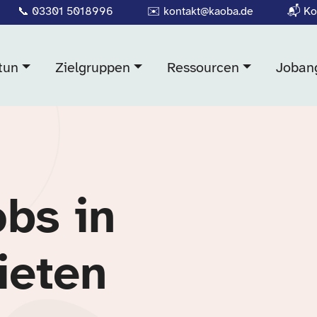
📞
03301 5018996
✉️
kontakt@kaoba.de
📬
Ko
tun
Zielgruppen
Ressourcen
Joban
obs in
ieten