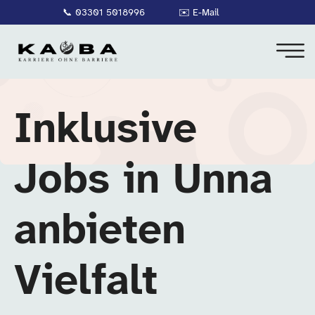
📞
03301 5018996
✉️
E-Mail
Inklusive
Jobs in Unna
anbieten
Vielfalt