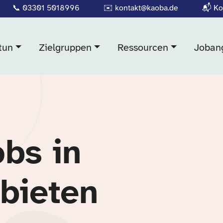
📞
03301 5018996
✉️
kontakt@kaoba.de
📬
Ko
tun
Zielgruppen
Ressourcen
Joban
obs in
nbieten