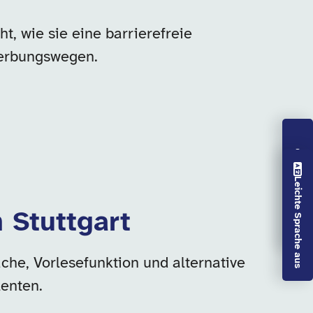
t, wie sie eine barrierefreie
werbungswegen.
Vorlesen aus
Leichte Sprache aus
n Stuttgart
che, Vorlesefunktion und alternative
enten.