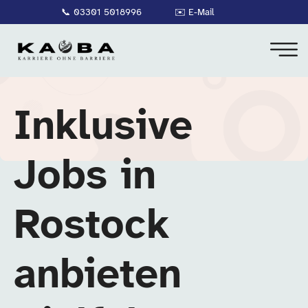
📞
03301 5018996
✉️
E-Mail
Inklusive
Jobs in
Rostock
anbieten