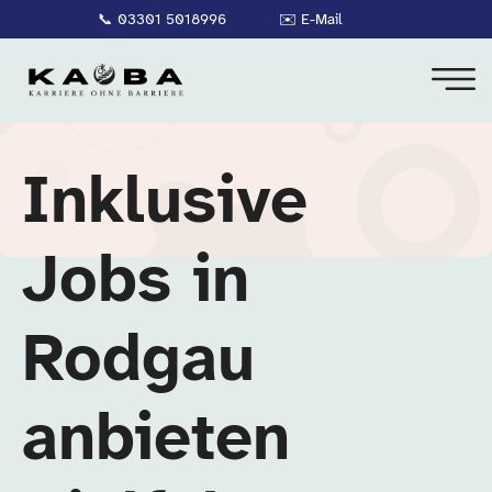
📞
03301 5018996
✉️
E-Mail
Inklusive
Jobs in
Rodgau
anbieten