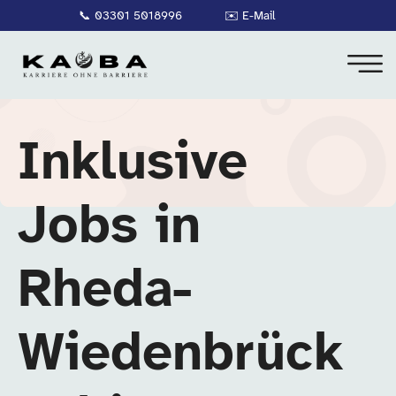
📞
03301 5018996
✉️
E-Mail
Inklusive
Jobs in
Rheda-
Wiedenbrück