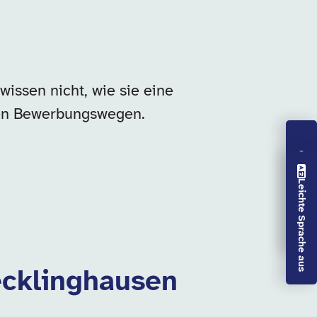
issen nicht, wie sie eine
 den Bewerbungswegen.
Vorlesen aus
Leichte Sprache aus
ecklinghausen