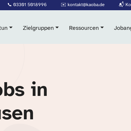
📞
03301 5018996
✉️
kontakt@kaoba.de
📬
Ko
tun
Zielgruppen
Ressourcen
Joban
obs in
usen