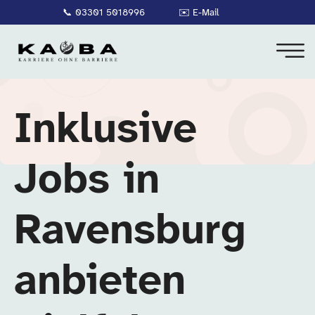
📞
03301 5018996
✉️
E-Mail
Inklusive
Jobs in
Ravensburg
anbieten