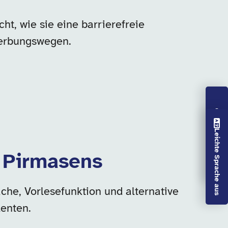
ht, wie sie eine barrierefreie
werbungswegen.
Vorlesen aus
Leichte Sprache aus
n Pirmasens
che, Vorlesefunktion und alternative
enten.