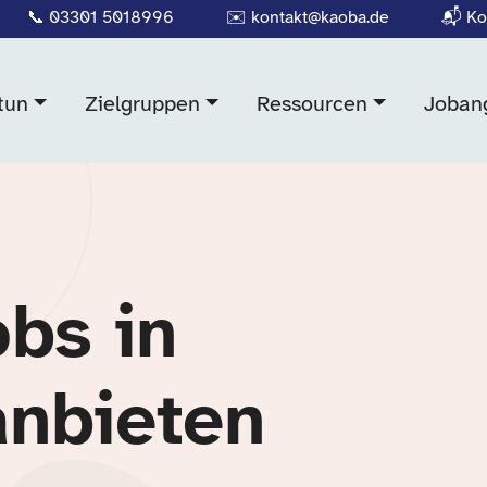
📞
03301 5018996
✉️
kontakt@kaoba.de
📬
Ko
tun
Zielgruppen
Ressourcen
Joban
obs in
anbieten