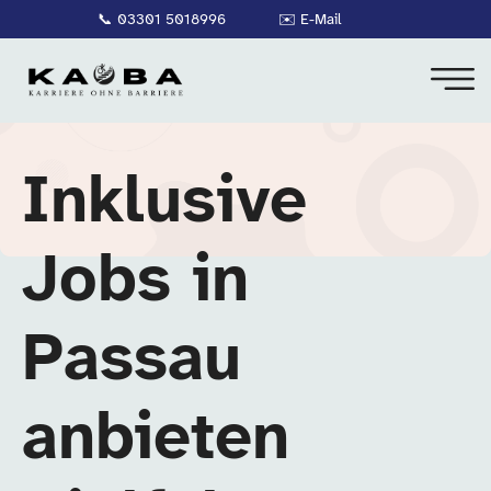
📞
03301 5018996
✉️
E-Mail
Inklusive
Jobs in
Passau
anbieten