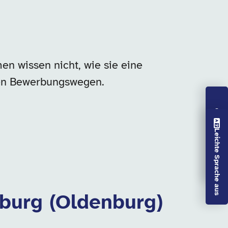
en wissen nicht, wie sie eine
 den Bewerbungswegen.
Vorlesen aus
Leichte Sprache aus
nburg (Oldenburg)