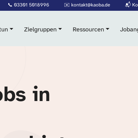
📞
03301 5018996
✉️
kontakt@kaoba.de
📬
Ko
tun
Zielgruppen
Ressourcen
Joban
obs in