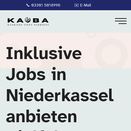
📞
03301 5018996
✉️
E-Mail
Inklusive
Jobs in
Niederkassel
anbieten